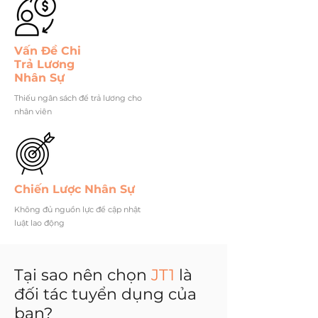
Vấn Đề Chi
Trả Lương
Nhân Sự
Thiếu ngân sách để trả lương cho
nhân viên
Chiến Lược Nhân Sự
Không đủ nguồn lực để cập nhật
luật lao động
Tại sao nên chọn
JT1
là
đối tác tuyển dụng của
bạn?