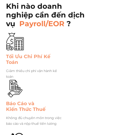
Khi nào doanh
nghiệp cần đến dịch
vụ
Payroll/EOR
?
Tối Ưu Chi Phí Kế
Toán
Giảm thiểu chi phí vận hành kế
toán
Báo Cáo và
Kiến Thức Thuế
Không đủ chuyên môn trong việc
báo cáo và nộp thuế tiền lương