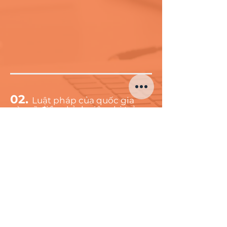
02.
Luật pháp của quốc gia
nào sẽ điều chỉnh việc chi trả
cho nhân sự làm việc ở nước
ngoài?