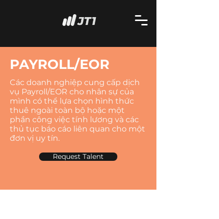
PAYROLL/EOR
Các doanh nghiệp cung cấp dịch
vụ Payroll/EOR cho nhân sự của
mình có thể lựa chọn hình thức
thuê ngoài toàn bộ hoặc một
phần công việc tính lương và các
thủ tục báo cáo liên quan cho một
đơn vị uy tín.
Request Talent