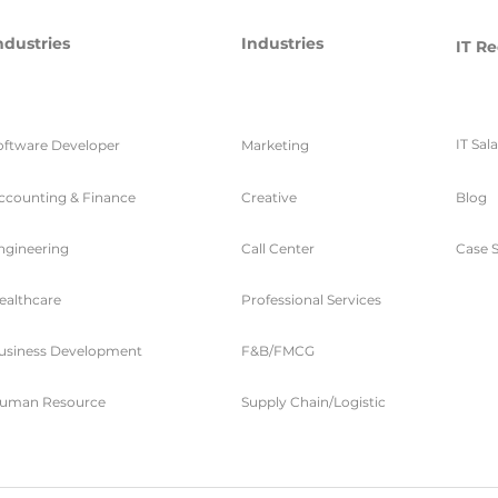
ndustries
Industries
IT Re
IT Sal
oftware Developer
Marketing
ccounting & Finance
Creative
Blog
ngineering
Call Center
Case S
ealthcare
Professional Services
usiness Development
F&B/FMCG
uman Resource
Supply Chain/Logistic