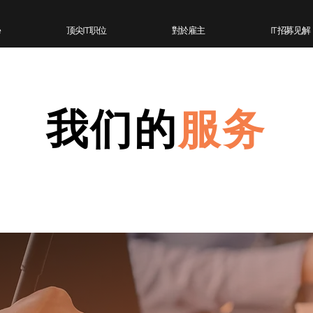
e
顶尖IT 职位
對於雇主
IT 招募见解
我们的
服务