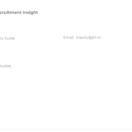
cruitment Insight
联系方
式
Email:
inquiry@jt1.vn
ary Guide
电话:
+84 28 6675 6685
tudies