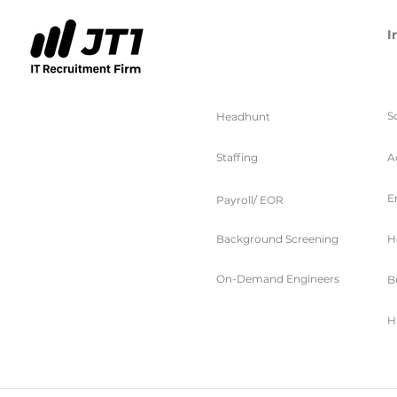
I
服务
S
Headhunt
Staffing
A
E
Payroll/ EOR
Background Screening
H
On-Demand Engineers
B
H