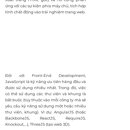
ứng với các sự kiện phía máy chủ, tích hợp 
tính chất động vào trải nghiệm trang web.
Đối với Front-End Development, 
JavaScript là kỹ năng ưu tiên hàng đầu và 
được sử dụng nhiều nhất. Trong đó, việc 
có thể sử dụng các thư viện và khung là 
bắt buộc (tùy thuộc vào mỗi công ty mà sẽ 
yêu cầu kỹ năng sử dụng một hoặc nhiều 
thư viện, khung). Ví dụ: AngularJS (hoặc 
BackboneJS, ReactJS, RequireJS, 
Knockout,...), ThreeJS (tạo web 3D).