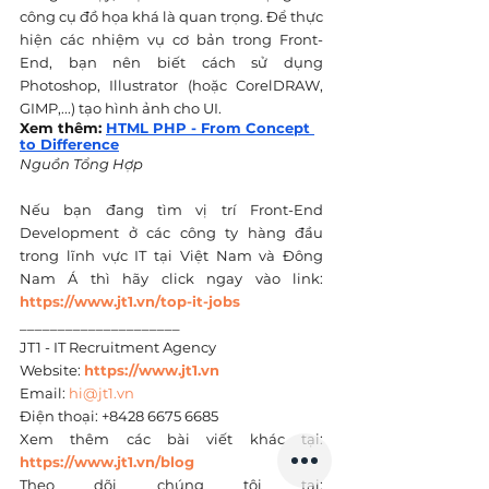
công cụ đồ họa khá là quan trọng. Để thực 
hiện các nhiệm vụ cơ bản trong Front-
End, bạn nên biết cách sử dụng 
Photoshop, Illustrator (hoặc CorelDRAW, 
GIMP,...) tạo hình ảnh cho UI.
Xem thêm: 
HTML PHP - From Concept 
to Difference
Nguồn Tổng Hợp
Nếu bạn đang tìm vị trí Front-End 
Development ở các công ty hàng đầu 
trong lĩnh vực IT tại Việt Nam và Đông 
Nam Á thì hãy click ngay vào link: 
https://www.jt1.vn/top-it-jobs
_____________________
JT1 - IT Recruitment Agency
Website: 
https://www.jt1.vn
Email: 
hi@jt1.vn
Điện thoại: +8428 6675 6685
Xem thêm các bài viết khác tại: 
https://www.jt1.vn/blog
Theo dõi chúng tôi tại: 