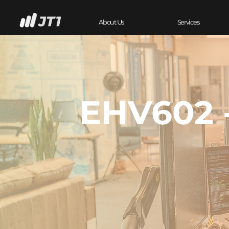
About Us
Services
EHV602 