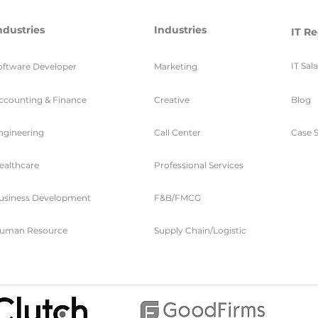
ndustries
Industries
IT Re
IT Sal
oftware Developer
Marketing
ccounting & Finance
Creative
Blog
ngineering
Call Center
Case S
ealthcare
Professional Services
usiness Development
F&B/FMCG
uman Resource
Supply Chain/Logistic