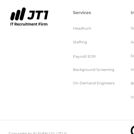
Services
I
S
Headhunt
Staffing
A
E
Payroll/ EOR
Background Screening
H
On-Demand Engineers
B
H
Copyright by ELEVEN CO. LTD ©