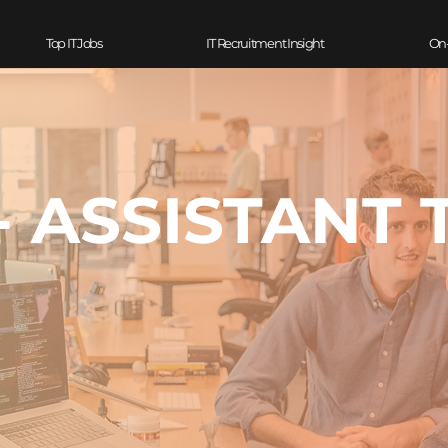
Top IT Jobs
IT Recruitment Insight
On
- ASSISTANT 