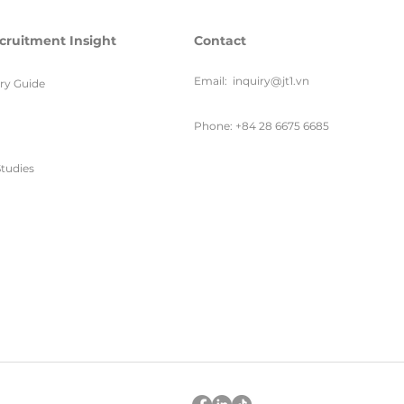
cruitment Insight
Contact
Email:
inquiry@jt1.vn
ary Guide
Phone: +84 28 6675 6685
tudies