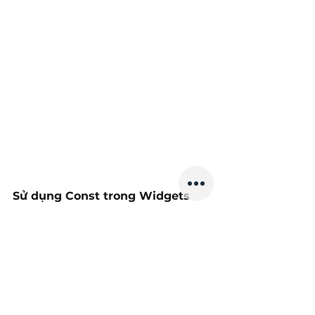
Sử dụng Const trong Widgets
Widget không thay đổi khi setState gọi, 
chúng ta nên xác định nó như hằng số. 
Nó chặn Widget để xây dựng lại vì thế nó 
cũng cố trình bày.