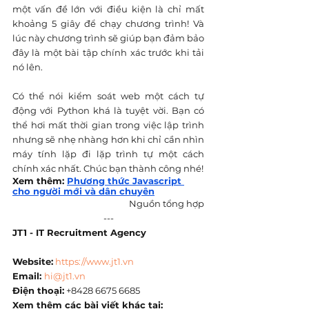
một vấn đề lớn với điều kiện là chỉ mất 
khoảng 5 giây để chạy chương trình! Và 
lúc này chương trình sẽ giúp bạn đảm bảo 
đây là một bài tập chính xác trước khi tải 
nó lên.
Có thể nói kiểm soát web một cách tự 
động với Python khá là tuyệt vời. Bạn có 
thể hơi mất thời gian trong việc lập trình 
nhưng sẽ nhẹ nhàng hơn khi chỉ cần nhìn 
máy tính lặp đi lặp trình tự một cách 
chính xác nhất. Chúc bạn thành công nhé!
Xem thêm: 
Phương thức Javascript 
cho người mới và dân chuyên
Nguồn tổng hợp
---
JT1 - IT Recruitment Agency
Website:
https://www.jt1.vn
Email: 
hi@jt1.vn
Điện thoại:
 +8428 6675 6685
Xem thêm các bài viết khác tại: 