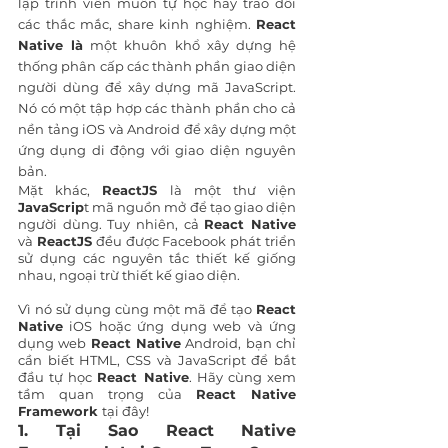
lập trình viên muốn tự học hay trao đổi 
các thắc mắc, share kinh nghiệm. 
React 
Native là
 một khuôn khổ xây dựng hệ 
thống phân cấp các thành phần giao diện 
người dùng để xây dựng mã JavaScript. 
Nó có một tập hợp các thành phần cho cả 
nền tảng iOS và Android để xây dựng một 
ứng dụng di động với giao diện nguyên 
bản. 
Mặt khác, 
ReactJS 
là một thư viện 
JavaScrip
t mã nguồn mở để tạo giao diện 
người dùng. Tuy nhiên, cả 
React Native
và 
ReactJS
 đều được Facebook phát triển 
sử dụng các nguyên tắc thiết kế giống 
nhau, ngoại trừ thiết kế giao diện.
Vì nó sử dụng cùng một mã để tạo 
React 
Native
 iOS hoặc ứng dụng web và ứng 
dụng web 
React Native
 Android, bạn chỉ 
cần biết HTML, CSS và JavaScript để bắt 
đầu tự học 
React Native
. Hãy cùng xem 
tầm quan trọng của 
React Native 
Framework 
tại đây!
1. Tại Sao React Native 