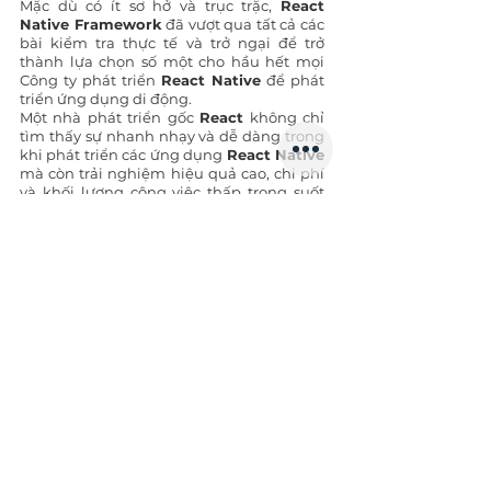
Mặc dù có ít sơ hở và trục trặc, 
React 
Native Framework
 đã vượt qua tất cả các 
bài kiểm tra thực tế và trở ngại để trở 
thành lựa chọn số một cho hầu hết mọi 
Công ty phát triển 
React Native
 để phát 
triển ứng dụng di động. 
Một nhà phát triển gốc 
React
 không chỉ 
tìm thấy sự nhanh nhạy và dễ dàng trong 
khi phát triển các ứng dụng 
React Native 
mà còn trải nghiệm hiệu quả cao, chi phí 
và khối lượng công việc thấp trong suốt 
quá trình này. 
Điều làm cho quá trình trở nên thú vị hơn 
là bạn không cần phải tập trung vào cả 
nền tảng iOS và Android để tạo ứng dụng. 
Do đó, nhiều công ty khổng lồ trên thế 
giới dựa vào 
React Native Framework
 để 
tạo ra các ứng dụng thú vị mà chúng ta sử 
dụng hàng ngày.
Vậy các lập trình viên còn chần chờ gì nữa 
mà không bắt đầu tự học 
React native
 từ 
hôm nay.
Source: Internet
Đọc thêm:
QA/QC Salary In Vietnam