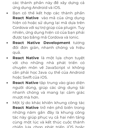
các thành phần này để xây dựng cả 
ứng dụng Android và iOS.
Bạn có thể kết hợp các thành phần 
React Native
  vào mã của ứng dụng 
hiện có hoặc sử dụng lại mã dựa trên 
Cordova với sự trợ giúp của plugin. Tuy 
nhiên, ứng dụng hiện có của bạn phải 
được tạo bằng mã Cordova và Ionic.
React Native Development
 tương 
đối đơn giản, nhanh chóng và hiệu 
quả.
React Native 
là một lựa chọn tuyệt 
vời cho những nhà phát triển có 
chuyên môn về JavaScript vì không 
cần phải học Java cụ thể của Android 
hoặc Swift của iOS.
React Native
 tập trung vào giao diện 
người dùng, giúp các ứng dụng tải 
nhanh chóng và mang lại cảm giác 
mượt mà hơn.
Một lý do khác khiến khung công tác
React Native 
trở nên phổ biến trong 
những năm gần đây là khung công 
tác này giúp phục vụ cả hai nền tảng 
cùng một lúc và kết thúc cuộc thánh 
chiến lựa chọn phát triển iOS hoặc 