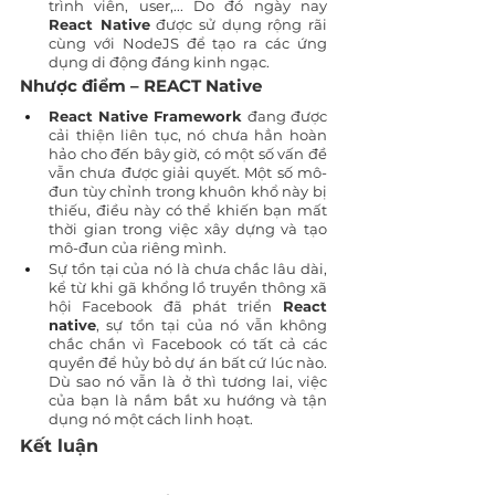
trình viên, user,... Do đó ngày nay 
React Native
 được sử dụng rộng rãi 
cùng với NodeJS để tạo ra các ứng 
dụng di động đáng kinh ngạc.
Nhược điểm – REACT Native
React Native Framework 
đang được 
cải thiện liên tục, nó chưa hẳn hoàn 
hảo cho đến bây giờ, có một số vấn đề 
vẫn chưa được giải quyết. Một số mô-
đun tùy chỉnh trong khuôn khổ này bị 
thiếu, điều này có thể khiến bạn mất 
thời gian trong việc xây dựng và tạo 
mô-đun của riêng mình.
Sự tồn tại của nó là chưa chắc lâu dài, 
kể từ khi gã khổng lồ truyền thông xã 
hội Facebook đã phát triển
 React 
native
, sự tồn tại của nó vẫn không 
chắc chắn vì Facebook có tất cả các 
quyền để hủy bỏ dự án bất cứ lúc nào. 
Dù sao nó vẫn là ở thì tương lai, việc 
của bạn là nắm bắt xu hướng và tận 
dụng nó một cách linh hoạt.
Kết luận