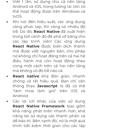
Viết 1 lần, sử dụng cho cả nền tảng 
Android và IOS, trong tương lai còn có 
thể hoạt động được trên Windows và 
tvOS.
Khi nói đến hiệu suất, các ứng dụng 
càng phức tạp, thì càng có nhiều độ 
trễ. Do đó, 
React Native
 đã xuất hiện 
trong bối cảnh đó để phá vỡ băng cho 
các lập trình viên! Các ứng dụng
React Native 
được biên dịch thành 
mã được viết nguyên bản, cho phép 
nó không chỉ hoạt động trên cả hai hệ 
điều hành mà còn hoạt động theo 
cùng một cách trên cả hai nền tảng 
mà không có độ trễ nào cả.
React native
 khá đơn giản, nhanh 
chóng và rất hiệu quả. Bạn chỉ cần 
thông thạo 
Javascript 
là đã có thể 
"làm mưa làm gió" trên iOS và 
Android.
Các lợi ích khác của việc sử dụng 
React Native Framework 
bao gồm 
khả năng phát triển nhanh hơn, khả 
năng tái sử dụng các thành phần và 
dễ bảo trì. Bên cạnh đó, nó là một quá 
trình tiết kiệm thời gian cho các lập 