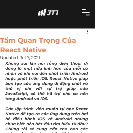
Tầm Quan Trọng Của
React Native
Updated:
Jul 7, 2021
Không sai khi nói rằng điện thoại di 
động là một nửa linh hồn của mỗi cá 
nhân và khi nói đến phát triển Android 
hoặc phát triển iOS. React Native giúp 
bạn tạo các ứng dụng di động chất và 
thú vị chỉ với sự trợ giúp của 
JavaScript, có thể hỗ trợ cho cả nền 
tảng Android và iOS. 
Các lập trình viên muốn tự học React 
Native để tạo ra các ứng dụng trên hai 
hệ điều hành IOS và Android nhưng 
chưa biết nên bắt đầu tìm hiểu từ đâu? 
Chúng tôi sẽ cung cấp cho bạn các 