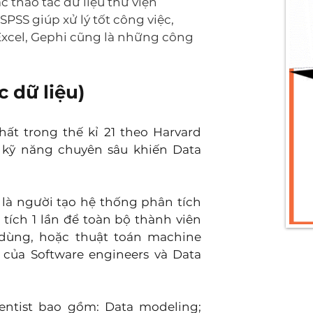
 thao tác dữ liệu thư viện 
PSS giúp xử lý tốt công việc, 
Excel, Gephi cũng là những công 
 dữ liệu)
ất trong thế kỉ 21 theo Harvard 
 kỹ năng chuyên sâu khiến Data 
là người tạo hệ thống phân tích 
tích 1 lần để toàn bộ thành viên 
dùng, hoặc thuật toán machine 
của Software engineers và Data 
entist bao gồm: Data modeling; 