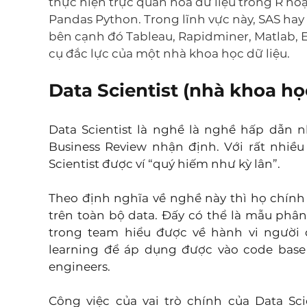
thực hiện trực quan hóa dữ liệu trong R hoặc
Pandas Python. Trong lĩnh vực này, SAS hay S
bên cạnh đó Tableau, Rapidminer, Matlab, 
cụ đắc lực của một nhà khoa học dữ liệu.
Data Scientist (nhà khoa học
Data Scientist là nghề là nghề hấp dẫn nh
Business Review nhận định. Với rất nhiều
Scientist được ví “quý hiếm như kỳ lân”. 
Theo định nghĩa về nghề này thì họ chính 
trên toàn bộ data. Đấy có thể là mẫu phân 
trong team hiểu được về hành vi người 
learning để áp dụng được vào code base 
engineers.
Công việc của vai trò chính của Data Sci