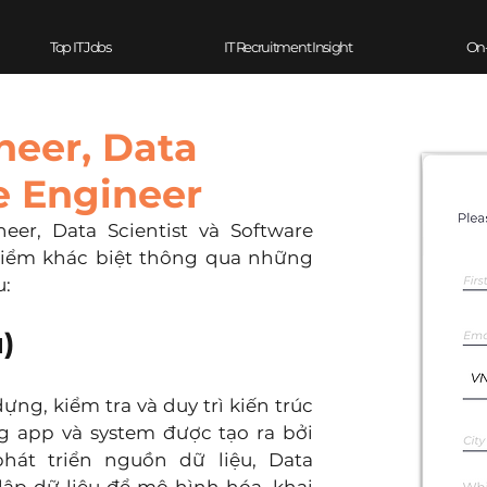
Top IT Jobs
IT Recruitment Insight
On
neer, Data
e Engineer
r, Data Scientist và Software 
điểm khác biệt thông qua những 
u:
)
ng, kiểm tra và duy trì kiến trúc 
g app và system được tạo ra bởi 
hát triển nguồn dữ liệu, Data 