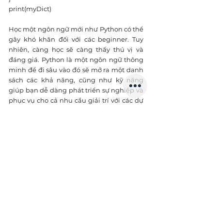
print(myDict)
Học một ngôn ngữ mới như Python có thể 
gây khó khăn đối với các beginner. Tuy 
nhiên, càng học sẽ càng thấy thú vị và 
đáng giá. Python là một ngôn ngữ thông 
minh để đi sâu vào đó sẽ mở ra một danh 
sách các khả năng, cũng như kỹ năng 
giúp bạn dễ dàng phát triển sự nghiệp và 
phục vụ cho cả nhu cầu giải trí với các dự 
án phụ.
Source: 
Internet
Đọc thêm: 
JavaScript là gì?
------------------------------- 
JT1 - IT Recruitment Agency
Website: 
https://www.jt1.vn
Email: hi@jt1.vn 
Điện thoại: +8428 6675 6685 
Xem thêm các bài viết khác tại: 
https://www.jt1.vn/blog