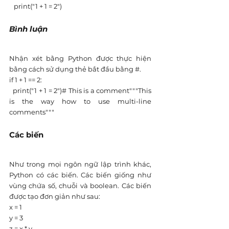
   print("1 + 1 = 2")
Bình luận
Nhận xét bằng Python được thực hiện 
bằng cách sử dụng thẻ bắt đầu bằng #.
if 1 + 1 == 2:
  print("1 + 1 = 2")# This is a comment"""This 
is the way how to use multi-line 
comments"""
Các biến
Như trong mọi ngôn ngữ lập trình khác, 
Python có các biến. Các biến giống như 
vùng chứa số, chuỗi và boolean. Các biến 
được tạo đơn giản như sau:
x = 1
y = 3
z = x * y