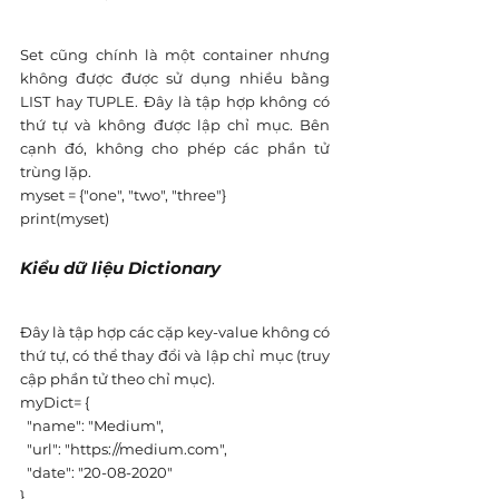
Set cũng chính là một container nhưng 
không được được sử dụng nhiều bằng 
LIST hay TUPLE. Đây là tập hợp không có 
thứ tự và không được lập chỉ mục. Bên 
cạnh đó, không cho phép các phần tử 
trùng lặp.
myset = {"one", "two", "three"}
print(myset)
Kiểu dữ liệu Dictionary 
Đây là tập hợp các cặp key-value không có 
thứ tự, có thể thay đổi và lập chỉ mục (truy 
cập phần tử theo chỉ mục).
myDict= {
  "name": "Medium",
  "url": "https://medium.com",
  "date": "20-08-2020"
}